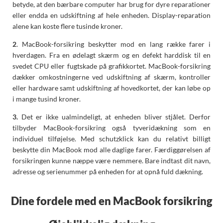
betyde, at den bærbare computer har brug for dyre reparationer
eller endda en udskiftning af hele enheden. Display-reparation
alene kan koste flere tusinde kroner.
2
. MacBook-forsikring beskytter mod en lang række farer i
hverdagen. Fra en ødelagt skærm og en defekt harddisk til en
svedet CPU eller fugtskade på grafikkortet. MacBook-forsikring
dækker omkostningerne ved udskiftning af skærm, kontroller
eller hardware samt udskiftning af hovedkortet, der kan løbe op
i mange tusind kroner.
3.
Det er ikke ualmindeligt, at enheden bliver stjålet. Derfor
tilbyder MacBook-forsikring også tyveridækning som en
individuel tilføjelse. Med schutzklick kan du relativt billigt
beskytte din MacBook mod alle daglige farer. Færdiggørelsen af
forsikringen kunne næppe være nemmere. Bare indtast dit navn,
adresse og serienummer på enheden for at opnå fuld dækning.
Dine fordele med en MacBook forsikring