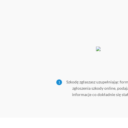
Szkodę zgłaszasz uzupełniając for
1
zgłoszenia szkody online, podaj
informacje co dokładnie się stał