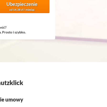
Ubezpieczenie
od 14,38 zł / miesiąc
nić?
 Prosto i szybko.
hutzklick
cie umowy