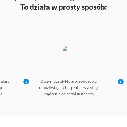
To działa w prosty sposób:
mularz
Otrzymasz etykietę przewozową
2
3
ąc
umożliwiającą bezpłatną wysyłkę
o.
urządzenia do serwisu napraw.