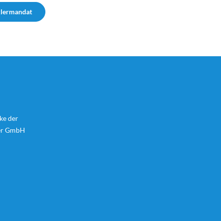
klermandat
ke der
er GmbH