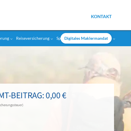
KONTAKT
Digitales Maklermandat
erung
Reiseversicherung
Sportversicherung
Weitere