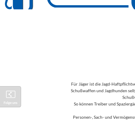
Für Jäger ist die Jagd-Haftpflicht
Schußwaffen und Jagdhunden selbs
Schußv
Folge uns
So können Treiber und Spaziergän
Personen-, Sach- und Vermögenssc
Facebook
Instagram