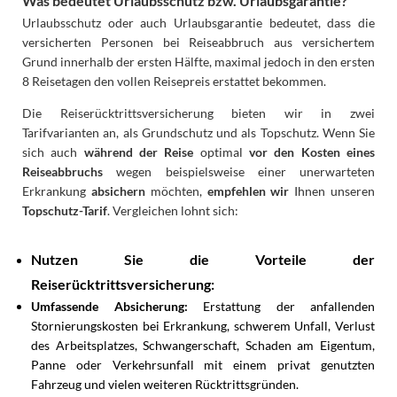
Was bedeutet Urlaubsschutz bzw. Urlaubsgarantie?
Urlaubsschutz oder auch Urlaubsgarantie bedeutet, dass die
versicherten Personen bei Reiseabbruch aus versichertem
Grund innerhalb der ersten Hälfte, maximal jedoch in den ersten
8 Reisetagen den vollen Reisepreis erstattet bekommen.
Die Reiserücktrittsversicherung bieten wir in zwei
Tarifvarianten an, als Grundschutz und als Topschutz. Wenn Sie
sich auch
während der Reise
optimal
vor den Kosten eines
Reiseabbruchs
wegen beispielsweise einer unerwarteten
Erkrankung
absichern
möchten,
empfehlen wir
Ihnen unseren
Topschutz-Tarif
. Vergleichen lohnt sich:
Nutzen Sie die Vorteile der
Reiserücktrittsversicherung:
Umfassende Absicherung:
Erstattung der anfallenden
Stornierungskosten bei Erkrankung, schwerem Unfall, Verlust
des Arbeitsplatzes, Schwangerschaft, Schaden am Eigentum,
Panne oder Verkehrsunfall mit einem privat genutzten
Fahrzeug und vielen weiteren Rücktrittsgründen.