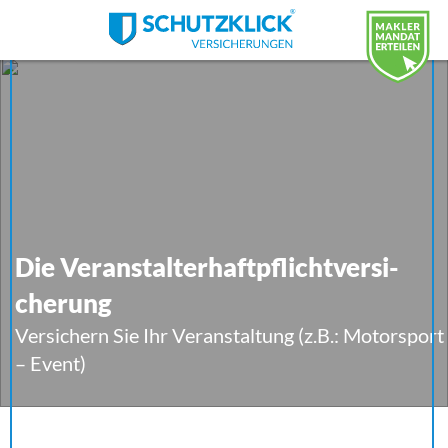
Die Ver­an­stal­ter­haft­pflicht­ver­si­
che­rung
Versichern Sie Ihr Veranstaltung (z.B.: Motorsport
– Event)