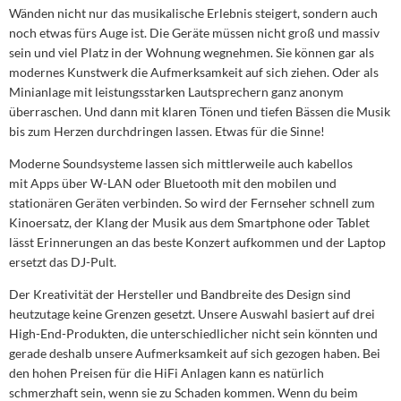
Wänden nicht nur das musikalische Erlebnis steigert, sondern auch
noch etwas fürs Auge ist. Die Geräte müssen nicht groß und massiv
sein und viel Platz in der Wohnung wegnehmen. Sie können gar als
modernes Kunstwerk die Aufmerksamkeit auf sich ziehen. Oder als
Minianlage mit leistungsstarken Lautsprechern ganz anonym
überraschen. Und dann mit klaren Tönen und tiefen Bässen die Musik
bis zum Herzen durchdringen lassen. Etwas für die Sinne!
Moderne Soundsysteme lassen sich mittlerweile auch kabellos
mit Apps über W-LAN oder Bluetooth mit den mobilen und
stationären Geräten verbinden. So wird der Fernseher schnell zum
Kinoersatz, der Klang der Musik aus dem Smartphone oder Tablet
lässt Erinnerungen an das beste Konzert aufkommen und der Laptop
ersetzt das DJ-Pult.
Der Kreativität der Hersteller und Bandbreite des Design sind
heutzutage keine Grenzen gesetzt. Unsere Auswahl basiert auf drei
High-End-Produkten, die unterschiedlicher nicht sein könnten und
gerade deshalb unsere Aufmerksamkeit auf sich gezogen haben. Bei
den hohen Preisen für die HiFi Anlagen kann es natürlich
schmerzhaft sein, wenn sie zu Schaden kommen. Wenn du beim