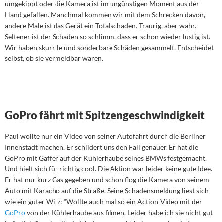
umgekippt oder die Kamera ist im ungünstigen Moment aus der
Hand gefallen. Manchmal kommen wir mit dem Schrecken davon,
andere Male ist das Gerät ein Totalschaden. Traurig, aber wahr.
Seltener ist der Schaden so schlimm, dass er schon wieder lustig ist.
Wir haben skurrile und sonderbare Schäden gesammelt. Entscheidet
selbst, ob sie vermeidbar wären.
GoPro fährt mit Spitzengeschwindigkeit
Paul wollte nur ein Video von seiner Autofahrt durch die Berliner
Innenstadt machen. Er schildert uns den Fall genauer. Er hat die
GoPro mit Gaffer auf der Kühlerhaube seines BMWs festgemacht.
Und hielt sich für richtig cool. Die Aktion war leider keine gute Idee.
Er hat nur kurz Gas gegeben und schon flog die Kamera von seinem
Auto mit Karacho auf die Straße. Seine Schadensmeldung liest sich
wie ein guter Witz: “Wollte auch mal so ein Action-Video mit der
GoPro
von der Kühlerhaube aus filmen. Leider habe ich sie nicht gut