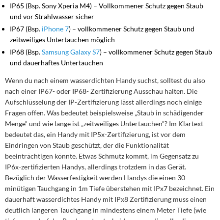
IP65 (Bsp. Sony Xperia M4) – Vollkommener Schutz gegen Staub
und vor Strahlwasser sicher
IP67 (Bsp.
iPhone 7
) – vollkommener Schutz gegen Staub und
zeitweiliges Untertauchen möglich
IP68 (Bsp.
Samsung Galaxy S7
) – vollkommener Schutz gegen Staub
und dauerhaftes Untertauchen
Wenn du nach einem wasserdichten Handy suchst, solltest du also
nach einer IP67- oder IP68- Zertifizierung Ausschau halten. Die
Aufschlüsselung der IP-Zertifizierung lässt allerdings noch einige
Fragen offen. Was bedeutet beispielsweise „Staub in schädigender
Menge“ und wie lange ist „zeitweiliges Untertauchen“? Im Klartext
bedeutet das, ein Handy mit IP5x-Zertifizierung, ist vor dem
Eindringen von Staub geschützt, der die Funktionalität
beeinträchtigen könnte. Etwas Schmutz kommt, im Gegensatz zu
IP6x-zertifizierten Handys, allerdings trotzdem in das Gerät.
Bezüglich der Wasserfestigkeit werden Handys die einen 30-
minütigen Tauchgang in 1m Tiefe überstehen mit IPx7 bezeichnet. Ein
dauerhaft wasserdichtes Handy mit IPx8 Zertifizierung muss einen
deutlich längeren Tauchgang in mindestens einem Meter Tiefe (wie