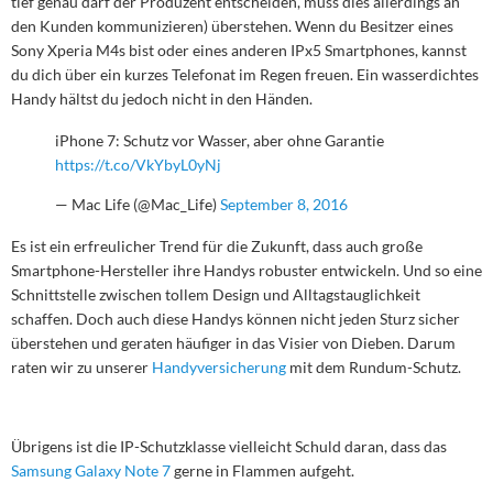
tief genau darf der Produzent entscheiden, muss dies allerdings an
den Kunden kommunizieren) überstehen. Wenn du Besitzer eines
Sony Xperia M4s bist oder eines anderen IPx5 Smartphones, kannst
du dich über ein kurzes Telefonat im Regen freuen. Ein wasserdichtes
Handy hältst du jedoch nicht in den Händen.
iPhone 7: Schutz vor Wasser, aber ohne Garantie
https://t.co/VkYbyL0yNj
— Mac Life (@Mac_Life)
September 8, 2016
Es ist ein erfreulicher Trend für die Zukunft, dass auch große
Smartphone-Hersteller ihre Handys robuster entwickeln. Und so eine
Schnittstelle zwischen tollem Design und Alltagstauglichkeit
schaffen. Doch auch diese Handys können nicht jeden Sturz sicher
überstehen und geraten häufiger in das Visier von Dieben. Darum
raten wir zu unserer
Handyversicherung
mit dem Rundum-Schutz.
Übrigens ist die IP-Schutzklasse vielleicht Schuld daran, dass das
Samsung Galaxy Note 7
gerne in Flammen aufgeht.